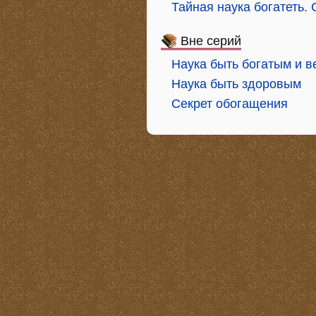
Тайная наука богатеть
Вне серий
Наука быть богатым и в
Наука быть здоровым
Секрет обогащения