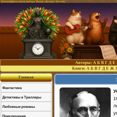
Биография и книги автора Уоллес Делоис Уоттлес
Авторы:
А
Б
В
Г
Д
Е
Книги:
А
Б
В
Г
Д
Е
Ж
Главная
Фантастика
У
Детективы и Триллеры
1
л
Любовные романы
у
Приключения