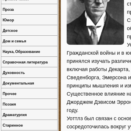
с
Проза
п
Юмор
С
о
Детское
п
Дом и семья
У
Наука, Образование
Гражданской войны и в ю
принялся изучать различ
Справочная литература
включая работы Декарта,
Духовность
Сведенборга, Эмерсона и
Документальная
принципы мышления и изм
Прочее
Существенное влияние на 
Джорджем Дэвисом Эрроно
Поэзия
году.
Драматургия
Уоттлз был связан с осно
Старинное
сосредоточилась вокруг у