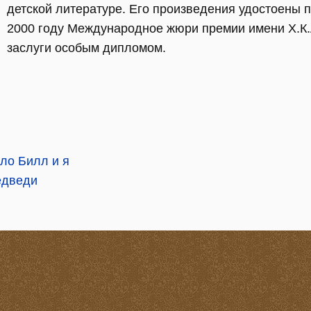
детской литературе. Его произведения удостоены 
2000 году Международное жюри премии имени Х.К.
заслуги особым дипломом.
ло Билл и я
едведи