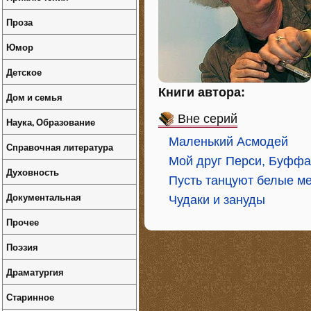
Проза
Юмор
Детское
Книги автора:
Дом и семья
Вне серий
Наука, Образование
Маленький Асмодей
Справочная литература
Мой друг Перси, Буффа
Духовность
Пусть танцуют белые м
Документальная
Чудаки и зануды
Прочее
Поэзия
Драматургия
Старинное