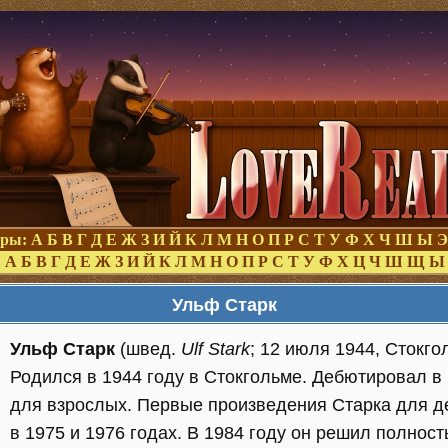
оры:
А
Б
В
Г
Д
Е
Ж
З
И
Й
К
Л
М
Н
О
П
Р
С
Т
У
Ф
Х
Ч
Ш
Ы
Э
:
А
Б
В
Г
Д
Е
Ж
З
И
Й
К
Л
М
Н
О
П
Р
С
Т
У
Ф
Х
Ц
Ч
Ш
Щ
Ы
Ульф Старк
Ульф Старк
(швед.
Ulf Stark
; 12 июля 1944, Стокго
Родился в 1944 году в Стокгольме. Дебютировал в 1
для взрослых. Первые произведения Старка для д
в 1975 и 1976 годах. В 1984 году он решил полнос