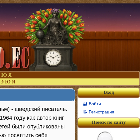
Ю
Я
Э
Ю
Я
Вход
🔐 Войти
льм) - шведский писатель.
📝 Регистрация
964 году как автор книг
Поиск по сайту
етей были опубликованы
тью посвятить себя