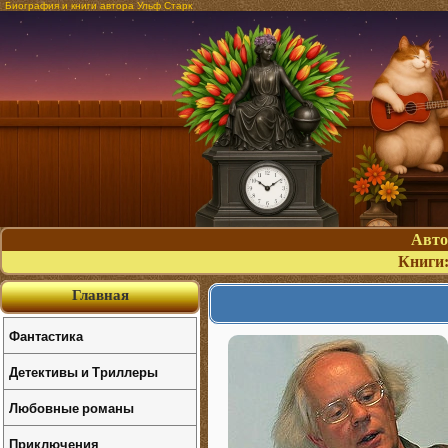
Биография и книги автора Ульф Старк
Авт
Книги
Главная
Фантастика
Детективы и Триллеры
Любовные романы
Приключения