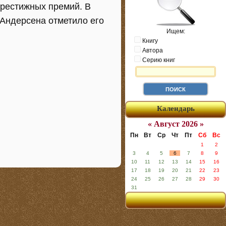
престижных премий. В
Андерсена отметило его
Ищем:
Книгу
Автора
Серию книг
Календарь
« Август 2026 »
Пн
Вт
Ср
Чт
Пт
Сб
Вс
1
2
3
4
5
6
7
8
9
10
11
12
13
14
15
16
17
18
19
20
21
22
23
24
25
26
27
28
29
30
31