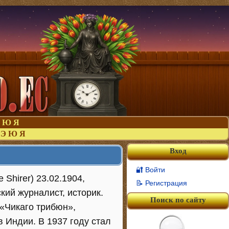
Ю
Я
Э
Ю
Я
Вход
🔐 Войти
e Shirer) 23.02.1904,
📝 Регистрация
кий журналист, историк.
Поиск по сайту
 «Чикаго трибюн»,
в Индии. В 1937 году стал