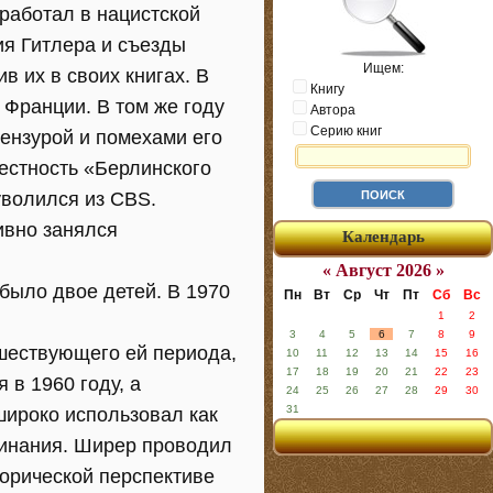
работал в нацистской
я Гитлера и съезды
Ищем:
 их в своих книгах. В
Книгу
 Франции. В том же году
Автора
Серию книг
ензурой и помехами его
естность «Берлинского
уволился из CBS.
ивно занялся
Календарь
« Август 2026 »
 было двое детей. В 1970
Пн
Вт
Ср
Чт
Пт
Сб
Вс
1
2
3
4
5
6
7
8
9
шествующего ей периода,
10
11
12
13
14
15
16
17
18
19
20
21
22
23
 в 1960 году, а
24
25
26
27
28
29
30
31
широко использовал как
минания. Ширер проводил
торической перспективе