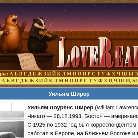
оры:
А
Б
В
Г
Д
Е
Ж
З
И
Й
К
Л
М
Н
О
П
Р
С
Т
У
Ф
Х
Ч
Ш
Ы
Э
:
А
Б
В
Г
Д
Е
Ж
З
И
Й
К
Л
М
Н
О
П
Р
С
Т
У
Ф
Х
Ц
Ч
Ш
Щ
Ы
Уильям Ширер
Уильям Лоуренс Ширер
(William Lawrenc
Чикаго — 28.12.1993, Бостон — американс
С 1925 по 1932 год был корреспондентом
работал в Европе, на Ближнем Востоке и 