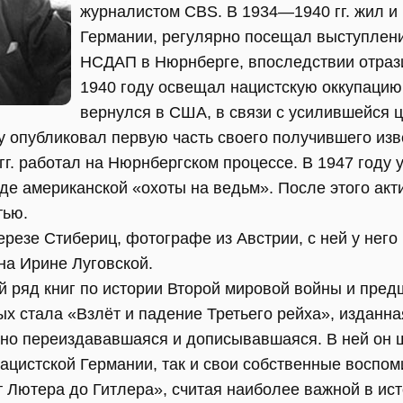
журналистом CBS. В 1934—1940 гг. жил и 
Германии, регулярно посещал выступлени
НСДАП в Нюрнберге, впоследствии отразив
1940 году освещал нацистскую оккупацию
вернулся в США, в связи с усилившейся ц
у опубликовал первую часть своего получившего изв
г. работал на Нюрнбергском процессе. В 1947 году 
де американской «охоты на ведьм». После этого акт
тью.
ерезе Стибериц, фотографе из Австрии, с ней у него
на Ирине Луговской.
 ряд книг по истории Второй мировой войны и пред
ых стала «Взлёт и падение Третьего рейха», изданная
но переиздававшаяся и дописывавшаяся. В ней он 
ацистской Германии, так и свои собственные воспо
 Лютера до Гитлера», считая наиболее важной в ис