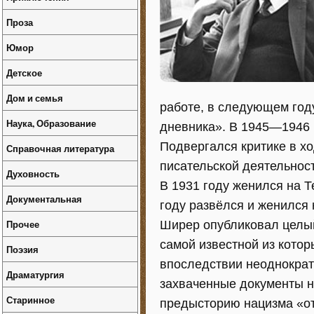
Проза
Юмор
Детское
Дом и семья
работе, в следующем год
Наука, Образование
дневника». В 1945—1946 г
Подвергался критике в хо
Справочная литература
писательской деятельнос
Духовность
В 1931 году женился на Т
Документальная
году развёлся и женился 
Прочее
Ширер опубликовал целый
самой известной из котор
Поэзия
впоследствии неоднократ
Драматургия
захваченные документы н
Старинное
предысторию нацизма «от