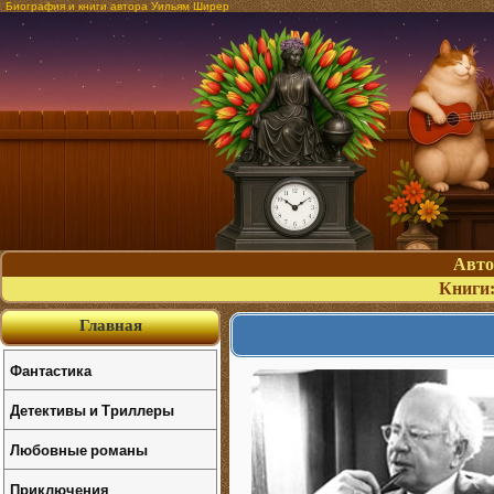
Биография и книги автора Уильям Ширер
Авт
Книги
Главная
Фантастика
Детективы и Триллеры
Любовные романы
Приключения