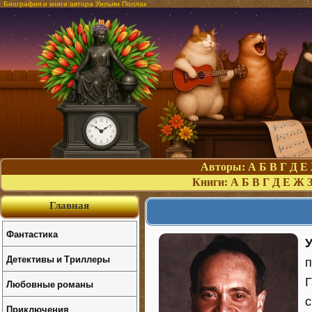
Биография и книги автора Уильям Поллак
Авторы:
А
Б
В
Г
Д
Е
Книги:
А
Б
В
Г
Д
Е
Ж
Главная
Фантастика
Детективы и Триллеры
п
Г
Любовные романы
с
Приключения