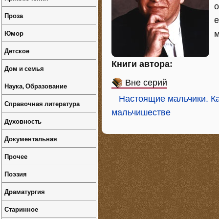
о
Проза
е
Юмор
м
Детское
Книги автора:
Дом и семья
Вне серий
Наука, Образование
Настоящие мальчики. Ка
Справочная литература
мальчишестве
Духовность
Документальная
Прочее
Поэзия
Драматургия
Старинное