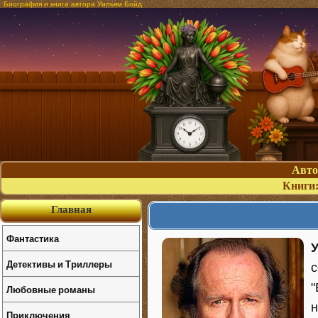
Биография и книги автора Уильям Бойд
Авт
Книги
Главная
Фантастика
Детективы и Триллеры
с
"
Любовные романы
н
Приключения