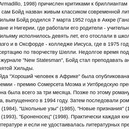
Armadillo, 1998) причислен критиками к бриллиантам
 сам Бойд назван живым классиком современной ли
ильям Бойд родился 7 марта 1952 года в Аккре (Гана
ане и Нигерии, где работали его родители - учительн
ильяму исполнилось девять лет, его отослали в шко
азго и в Оксфорде - колледже Иисуса, где в 1975 го
ертацию по творчеству Шелли. Недолгое время под
 журнале "New Statesman", Бойд стал преподавать а
вятой Хильды.
йда "Хороший человек в Африке" была опубликована 
ремии - премию Сомерсета Моэма и Уитбредскую пр
на была всего за три месяца. Позже по этому роман
, выпущенного в 1994 году. Затем последовали ро
 (1984), "Школьные узы" (1985), "Новые признания" (
" (1993), "Броненосец" (1998). Практически каждая к
тературе и если не удостаивалась литературных пре