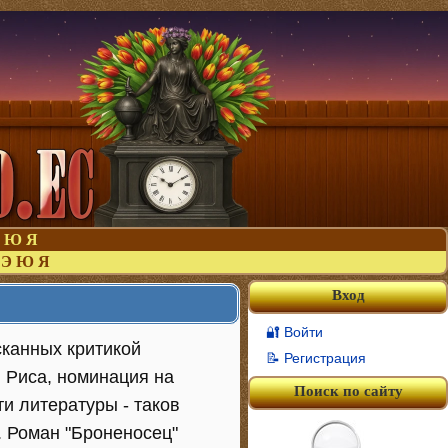
Ю
Я
Э
Ю
Я
Вход
🔐 Войти
сканных критикой
📝 Регистрация
 Риса, номинация на
Поиск по сайту
ти литературы - таков
. Роман "Броненосец"