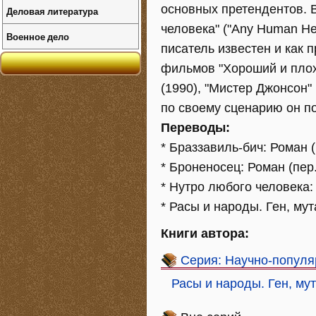
основных претендентов. 
Деловая литература
человека" ("Any Human He
Военное дело
писатель известен и как 
фильмов "Хороший и плохо
(1990), "Мистер Джонсон" 
по своему сценарию он п
Переводы:
* Браззавиль-бич: Роман (
* Броненосец: Роман (пер.
* Нутро любого человека:
* Расы и народы. Ген, му
Книги автора:
Серия: Научно-популя
Расы и народы. Ген, му