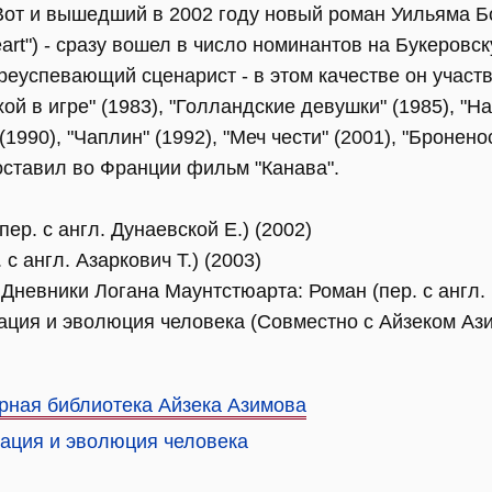
Вот и вышедший в 2002 году новый роман Уильяма Бо
art") - сразу вошел в число номинантов на Букеровс
преуспевающий сценарист - в этом качестве он участ
й в игре" (1983), "Голландские девушки" (1985), "На
(1990), "Чаплин" (1992), "Меч чести" (2001), "Бронено
оставил во Франции фильм "Канава".
пер. с англ. Дунаевской Е.) (2002)
 с англ. Азаркович Т.) (2003)
 Дневники Логана Маунтстюарта: Роман (пер. с англ. 
тация и эволюция человека (Совместно с Айзеком Аз
рная библиотека Айзека Азимова
тация и эволюция человека