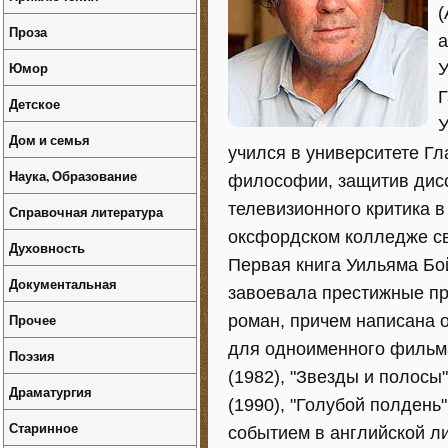
(
Проза
а
Юмор
У
Г
Детское
У
Дом и семья
учился в университете Гл
Наука, Образование
философии, защитив дисс
телевизионного критика в
Справочная литература
оксфордском колледже с
Духовность
Первая книга Уильяма Бо
Документальная
завоевала престижные п
Прочее
роман, причем написана о
для одноименного фильма
Поэзия
(1982), "Звезды и полосы"
Драматургия
(1990), "Голубой полдень
Старинное
событием в английской ли