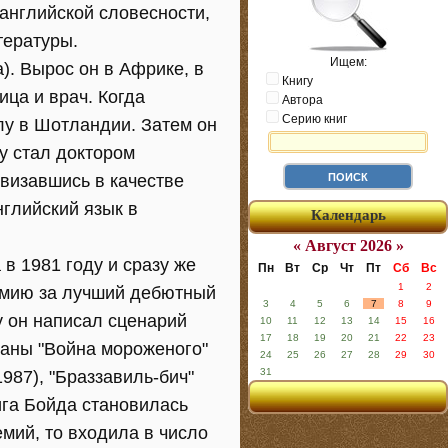
 английской словесности,
тературы.
Ищем:
). Вырос он в Африке, в
Книгу
ица и врач. Когда
Автора
Серию книг
лу в Шотландии. Затем он
ду стал доктором
визавшись в качестве
нглийский язык в
Календарь
« Август 2026 »
в 1981 году и сразу же
Пн
Вт
Ср
Чт
Пт
Сб
Вс
1
2
емию за лучший дебютный
3
4
5
6
7
8
9
у он написал сценарий
10
11
12
13
14
15
16
17
18
19
20
21
22
23
маны "Война мороженого"
24
25
26
27
28
29
30
31
1987), "Браззавиль-бич"
нига Бойда становилась
мий, то входила в число