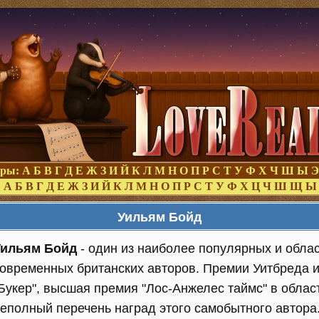
оры:
А
Б
В
Г
Д
Е
Ж
З
И
Й
К
Л
М
Н
О
П
Р
С
Т
У
Ф
Х
Ч
Ш
Ы
Э
:
А
Б
В
Г
Д
Е
Ж
З
И
Й
К
Л
М
Н
О
П
Р
С
Т
У
Ф
Х
Ц
Ч
Ш
Щ
Ы
Уильям Бойд
Уильям Бойд
- один из наиболее популярных и обла
овременных британских авторов. Премии Уитбреда и
Букер", высшая премия "Лос-Анжелес таймс" в облас
еполный перечень наград этого самобытного автора