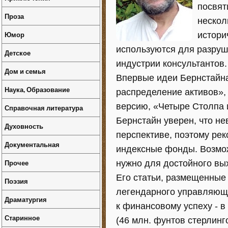
посвят
Проза
нескол
Юмор
истори
используются для разру
Детское
индустрии консультантов.
Дом и семья
Впервые идеи Бернстайна
Наука, Образование
распределение активов»,
версию, «Четыре Столпа 
Справочная литература
Бернстайн уверен, что н
Духовность
перспективе, поэтому ре
Документальная
индексные фонды. Возможн
Прочее
нужно для достойного вы
Его статьи, размещенные н
Поэзия
легендарного управляюще
Драматургия
к финансовому успеху - 
Старинное
(46 млн. фунтов стерлинг