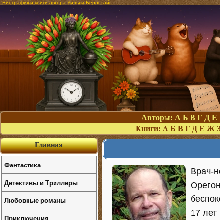
Биография и книги автора Уильям Бернстайн
Авторы:
А
Б
В
Г
Д
Е
Книги:
А
Б
В
Г
Д
Е
Ж
Главная
Фантастика
Врач-н
Детективы и Триллеры
Орегон
беспок
Любовные романы
17 лет
Приключения