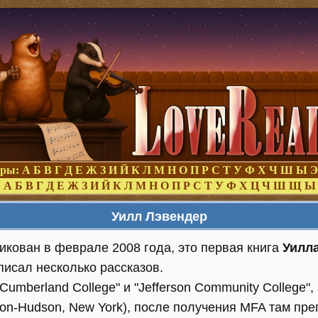
оры:
А
Б
В
Г
Д
Е
Ж
З
И
Й
К
Л
М
Н
О
П
Р
С
Т
У
Ф
Х
Ч
Ш
Ы
Э
:
А
Б
В
Г
Д
Е
Ж
З
И
Й
К
Л
М
Н
О
П
Р
С
Т
У
Ф
Х
Ц
Ч
Ш
Щ
Ы
Уилл Лэвендер
икован в феврале 2008 года, это первая книга
Уилла
аписал несколько рассказов.
umberland College" и "Jefferson Community College",
e-on-Hudson, New York), после получения MFA там пр