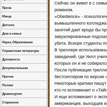
Сейчас он живет в с семь
Проза
романом.
Юмор
«Obedience» - психологич
вымышленного колледжа 
Детское
занятий дает вроде бы пр
Дом и семья
завуалированные подсказ
Наука, Образование
убита. Вскоре студенты п
В триллере использованы
Справочная литература
заведений, где Уилл учил
Духовность
которых он и не собиралс
Документальная
После публикации трилле
Прочее
бестселлером по версии 
Некоторые критики пишут 
Поэзия
кто-то вспоминает о «Тайн
Драматургия
И еще вспоминают о эксп
Старинное
американцев, выходцев и