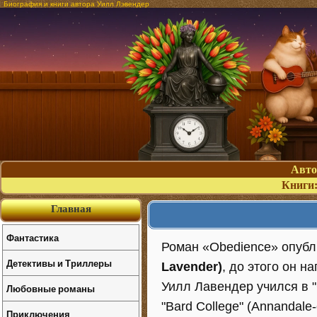
Биография и книги автора Уилл Лэвендер
Авт
Книги
Главная
Фантастика
Роман «Obedience» опубл
Детективы и Триллеры
Lavender)
, до этого он н
Уилл Лавендер учился в "C
Любовные романы
"Bard College" (Annandal
Приключения