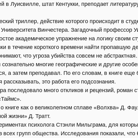
ей в Луисвилле, штат Кентукки, преподает литератур
еский триллер, действие которого происходит в сту
Университета Винчестера. Загадочный профессор У
остое академическое упражнение на логику своим ст
ки в течение короткого времени найти пропавшую де
онимают, что угроза убийства совсем не абстрактна
 сознательно многие географические и другие особ
ся, а затем преподавал. По его словам, в книге еще
я рассказывать, это работа его подсознания.
ра последовало много откликов и рецензий, роман с
«Таймс».
о книге как о великолепном сплаве «Волхва» Д. Фау
ой жизни» Д. Тратт.
ериментах психолога Стэнли Мильграма, для котор
з всех групп общества. Исследования показали, чт