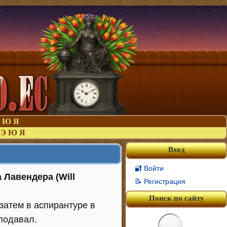
Ю
Я
Э
Ю
Я
Вход
🔐 Войти
 Лавендера (Will
📝 Регистрация
Поиск по сайту
 затем в аспирантуре в
еподавал.