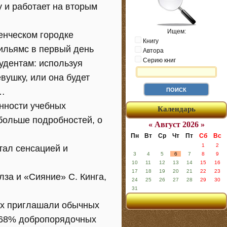
у и работает на вторым
Ищем:
денческом городке
Книгу
ильямс в первый день
Автора
Серию книг
удентам: используя
вушку, или она будет
я…
енности учебных
Календарь
 больше подробностей, о
« Август 2026 »
Пн
Вт
Ср
Чт
Пт
Сб
Вс
1
2
тал сенсацией и
3
4
5
6
7
8
9
10
11
12
13
14
15
16
17
18
19
20
21
22
23
лза и «Сияние» С. Кинга,
24
25
26
27
28
29
30
31
ых приглашали обычных
о 68% добропорядочных