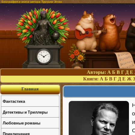
Биография и книги автора Тургрим Эгген
Авторы:
А
Б
В
Г
Д
Е
Книги:
А
Б
В
Г
Д
Е
Ж
Главная
Фантастика
Н
Детективы и Триллеры
о
и
Любовные романы
C
Приключения