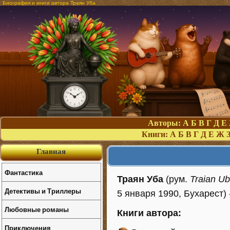
Биография и книги автора Траян Уба
Авторы:
А
Б
В
Г
Д
Е
Книги:
А
Б
В
Г
Д
Е
Ж
Главная
Фантастика
Траян Уба
(рум.
Traian U
Детективы и Триллеры
5 января 1990, Бухарест)
Любовные романы
Книги автора:
Приключения