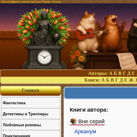
Биография и книги автора Томас Уилер
Авторы:
А
Б
В
Г
Д
Е
Книги:
А
Б
В
Г
Д
Е
Ж
Главная
Фантастика
Книги автора:
Детективы и Триллеры
Вне серий
Любовные романы
Арканум
Приключения