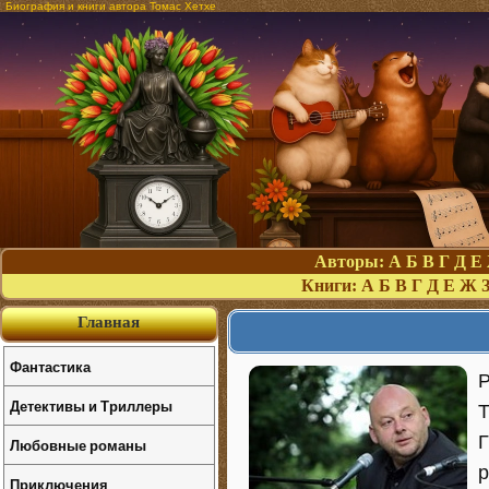
Биография и книги автора Томас Хетхе
Авторы:
А
Б
В
Г
Д
Е
Книги:
А
Б
В
Г
Д
Е
Ж
Главная
Фантастика
Р
Детективы и Триллеры
Т
Г
Любовные романы
р
Приключения