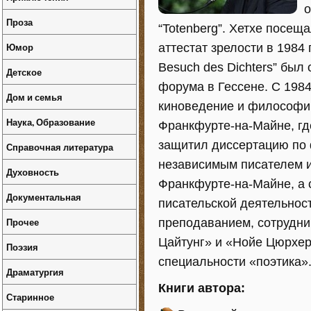
о
Проза
“Totenberg”. Хетхе посещ
Юмор
аттестат зрелости в 1984 
Besuch des Dichters” бы
Детское
форума в Гессене. С 1984
Дом и семья
киноведение и философию
Наука, Образование
Франкфурте-на-Майне, где
защитил диссертацию по 
Справочная литература
независимым писателем и
Духовность
Франкфурте-на-Майне, а 
Документальная
писательской деятельнос
Прочее
преподаванием, сотрудни
Цайтунг» и «Нойе Цюрхер
Поэзия
специальности «поэтика»
Драматургия
Книги автора:
Старинное