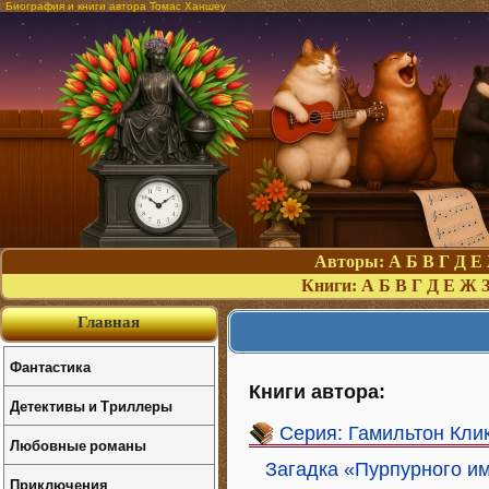
Биография и книги автора Томас Ханшеу
Авторы:
А
Б
В
Г
Д
Е
Книги:
А
Б
В
Г
Д
Е
Ж
Главная
Фантастика
Книги автора:
Детективы и Триллеры
Серия: Гамильтон Кли
Любовные романы
Загадка «Пурпурного и
Приключения