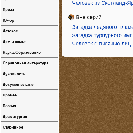
Человек из Скотланд-Я
Проза
Вне серий
Юмор
Загадка ледяного плам
Детское
Загадка пурпурного им
Дом и семья
Человек с тысячью лиц
Наука, Образование
Справочная литература
Духовность
Документальная
Прочее
Поэзия
Драматургия
Старинное