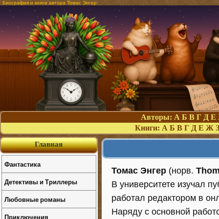
Биография и книги автора Томас Энгер
Авторы:
А
Б
В
Г
Д
Е
Книги:
А
Б
В
Г
Д
Е
Ж
Главная
Фантастика
Томас Энгер
(норв.
Thom
Детективы и Триллеры
В университете изучал пу
работал редактором в онл
Любовные романы
Наряду с основной работ
Приключения