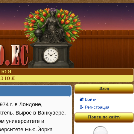
Ю
Я
Э
Ю
Я
Вход
🔐 Войти
74 г. в Лондоне, -
📝 Регистрация
атель. Вырос в Ванкувере,
Поиск по сайту
м университете и
верситете Нью-Йорка.