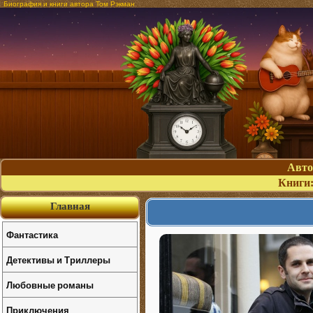
Биография и книги автора Том Рэкман
Авт
Книги
Главная
Фантастика
Детективы и Триллеры
Любовные романы
Приключения