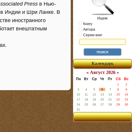
ssociated Press
в Нью-
в Индии и Шри Ланке. В
Ищем:
естве иностранного
Книгу
аботает внештатным
Автора
Серию книг
ах.
Календарь
« Август 2026 »
Пн
Вт
Ср
Чт
Пт
Сб
Вс
1
2
3
4
5
6
7
8
9
10
11
12
13
14
15
16
17
18
19
20
21
22
23
24
25
26
27
28
29
30
31