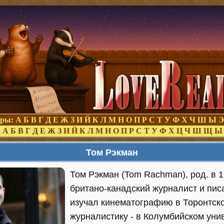
оры:
А
Б
В
Г
Д
Е
Ж
З
И
Й
К
Л
М
Н
О
П
Р
С
Т
У
Ф
Х
Ч
Ш
Ы
Э
:
А
Б
В
Г
Д
Е
Ж
З
И
Й
К
Л
М
Н
О
П
Р
С
Т
У
Ф
Х
Ц
Ч
Ш
Щ
Ы
Том Рэкман
Том Рэкман (Tom Rachman), род. в 19
британо-канадский журналист и пис
изучал кинематографию в Торонтско
журналистику - в Колумбийском уни