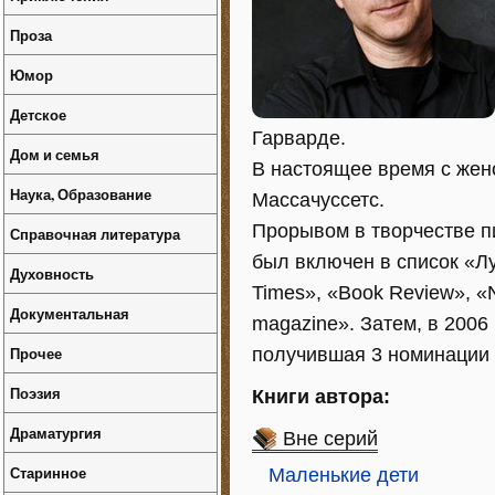
Проза
Юмор
Детское
Гарварде.
Дом и семья
В настоящее время с жен
Наука, Образование
Массачуссетс.
Прорывом в творчестве п
Справочная литература
был включен в список «Л
Духовность
Times», «Book Review», «N
Документальная
magazine». Затем, в 2006
Прочее
получившая 3 номинации 
Поэзия
Книги автора:
Драматургия
Вне серий
Старинное
Маленькие дети