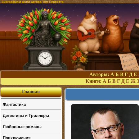
Биография и книги автора Том Перротта
Авторы:
А
Б
В
Г
Д
Е
Книги:
А
Б
В
Г
Д
Е
Ж
Главная
Фантастика
Детективы и Триллеры
Любовные романы
Приключения