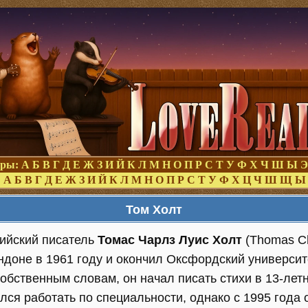
оры:
А
Б
В
Г
Д
Е
Ж
З
И
Й
К
Л
М
Н
О
П
Р
С
Т
У
Ф
Х
Ч
Ш
Ы
Э
:
А
Б
В
Г
Д
Е
Ж
З
И
Й
К
Л
М
Н
О
П
Р
С
Т
У
Ф
Х
Ц
Ч
Ш
Щ
Ы
Том Холт
ийский писатель
Томас Чарлз Луис Холт
(Thomas Ch
ндоне в 1961 году и окончил Оксфордский университ
собственным словам, он начал писать стихи в 13-лет
лся работать по специальности, однако с 1995 года 