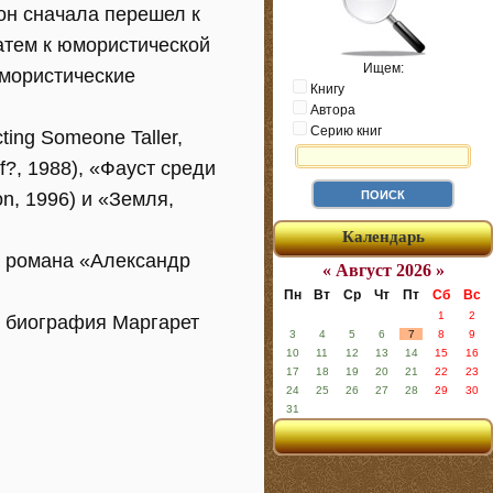
он сначала перешел к
атем к юмористической
Ищем:
юмористические
Книгу
Автора
Серию книг
ng Someone Taller,
f?, 1988), «Фауст среди
n, 1996) и «Земля,
Календарь
у романа «Александр
« Август 2026 »
Пн
Вт
Ср
Чт
Пт
Сб
Вс
1
2
, биография Маргарет
3
4
5
6
7
8
9
10
11
12
13
14
15
16
17
18
19
20
21
22
23
24
25
26
27
28
29
30
31