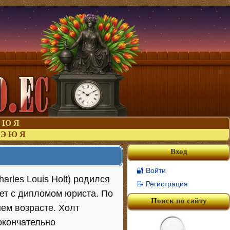
Ю
Я
Э
Ю
Я
Вход
🔐 Войти
arles Louis Holt) родился
📝 Регистрация
ет с дипломом юриста. По
Поиск по сайту
нем возрасте. Холт
окончательно