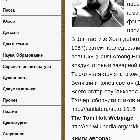
пере
Проза
юмор
Юмор
фэнт
прои
Детское
В фантастике Холт дебют
Дом и семья
1987), затем последовали
Наука, Образование
равных» (Faust Among Equa
воздух, огонь и заварной к
Справочная литература
Также является знатоком
Духовность
Великий и конец света» (1
Документальная
Всего автор опубликовал 
Прочее
Тэтчер, сборники стихов и
http://fantlab.ru/autor1015
Поэзия
The Tom Holt Webpage
Драматургия
http://en.wikipedia.org/wik
Старинное
Книги автора: