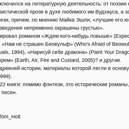
ключился на литературную деятельность: от поэзии 
истической прозе в духе любимого им Вудхауса, а з
ези, причем, по мнению Майка Эшли, «лучшие его 
зведения непременно окрашены грустью».
ировал романом «Ждем кого-нибудь повыше» (Expecti
 «Нам не страшен Беовульф» (Who's Afraid of Beowul
ls, 1994), «Нарисуй себе дракона» (Paint Your Drago
рем» (Earth, Air, Fire and Custard, 2005)? и другие.
 древней истории, материалы которой легли в основ
999).
22 книги: помимо фэнтези, это исторические романы
 песен.
i/Tom_Holt