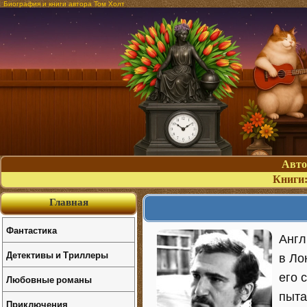
Биография и книги автора Том Холт
Авт
Книги
Главная
Фантастика
Англ
Детективы и Триллеры
в Ло
его 
Любовные романы
пыта
Приключения