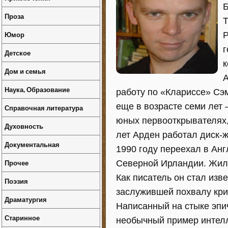
Б
Проза
Т
Юмор
Р
г
Детское
к
Дом и семья
А
Наука, Образование
работу по «Клариссе» Сэ
еще в возрасте семи лет
Справочная литература
юных первооткрывателях
Духовность
лет Арден работал диск-ж
Документальная
1990 году переехал в Анг
Прочее
Северной Ирландии. Жил 
Как писатель он стал изв
Поэзия
заслужившей похвалу крит
Драматургия
Написанный на стыке эпич
Старинное
необычный пример интелл