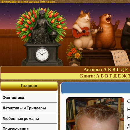
Биография и книги автора Том Арден
Авторы:
А
Б
В
Г
Д
Е
Книги:
А
Б
В
Г
Д
Е
Ж
Главная
Фантастика
С
Детективы и Триллеры
Р
Н
Любовные романы
Д
Приключения