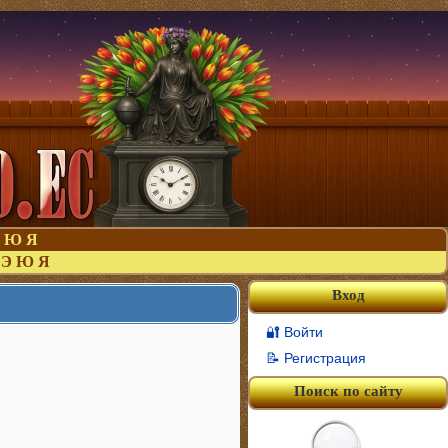
Ю
Я
Э
Ю
Я
Вход
🔐 Войти
📝 Регистрация
Поиск по сайту