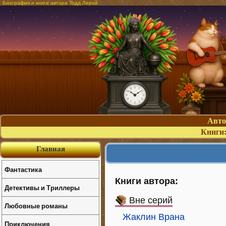
Биография и книги автора Тодд Лерой
Авт
Книги
Главная
Фантастика
Книги автора:
Детективы и Триллеры
Вне серий
Любовные романы
Жаклин Врана
Приключения