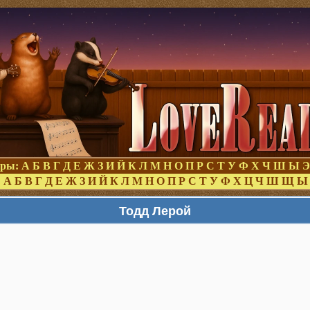
оры:
А
Б
В
Г
Д
Е
Ж
З
И
Й
К
Л
М
Н
О
П
Р
С
Т
У
Ф
Х
Ч
Ш
Ы
Э
:
А
Б
В
Г
Д
Е
Ж
З
И
Й
К
Л
М
Н
О
П
Р
С
Т
У
Ф
Х
Ц
Ч
Ш
Щ
Ы
Тодд Лерой