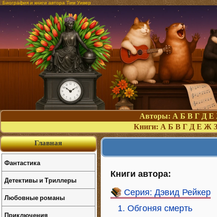
Биография и книги автора Тим Уивер
Авторы:
А
Б
В
Г
Д
Е
Книги:
А
Б
В
Г
Д
Е
Ж
Главная
Фантастика
Книги автора:
Детективы и Триллеры
Серия: Дэвид Рейкер
Любовные романы
1. Обгоняя смерть
Приключения