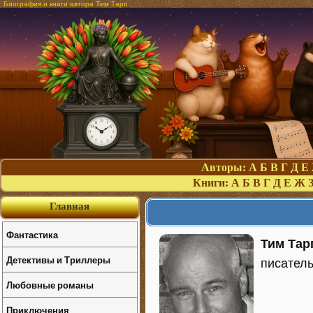
Биография и книги автора Тим Тарп
Авторы:
А
Б
В
Г
Д
Е
Книги:
А
Б
В
Г
Д
Е
Ж
Главная
Фантастика
Тим Тар
Детективы и Триллеры
писатель
Любовные романы
Приключения