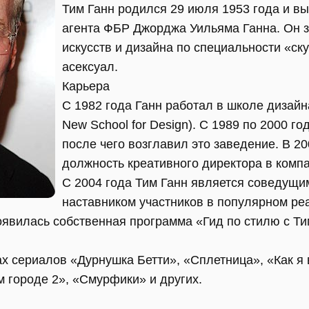
Тим Ганн родился 29 июля 1953 года и вы
агента ФБР Джорджа Уильяма Ганна. Он 
искусств и дизайна по специальности «ск
асексуал.
Карьера
С 1982 года Ганн работал в школе дизайн
New School for Design). С 1989 по 2000 го
после чего возглавил это заведение. В 2
должность креативного директора в компан
С 2004 года Тим Ганн является соведущи
наставником участников в популярном ре
оявилась собственная программа «Гид по стилю с Ти
х сериалов «Дурнушка Бетти», «Сплетница», «Как я 
 городе 2», «Смурфики» и других.