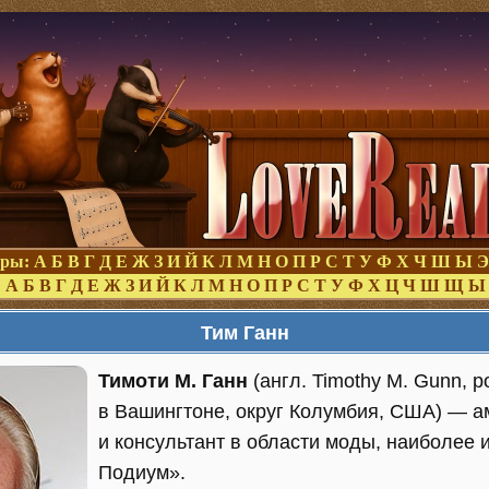
оры:
А
Б
В
Г
Д
Е
Ж
З
И
Й
К
Л
М
Н
О
П
Р
С
Т
У
Ф
Х
Ч
Ш
Ы
Э
:
А
Б
В
Г
Д
Е
Ж
З
И
Й
К
Л
М
Н
О
П
Р
С
Т
У
Ф
Х
Ц
Ч
Ш
Щ
Ы
Тим Ганн
Тимоти М. Ганн
(англ. Timothy M. Gunn, 
в Вашингтоне, округ Колумбия, США) — 
и консультант в области моды, наиболее 
Подиум».