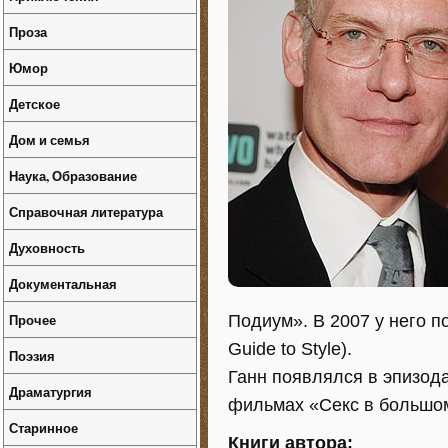
Проза
Юмор
Детское
Дом и семья
Наука, Образование
Справочная литература
Духовность
Документальная
Прочее
Подиум». В 2007 у него п
Guide to Style).
Поэзия
Ганн появлялся в эпизода
Драматургия
фильмах «Секс в большом
Старинное
Книги автора: