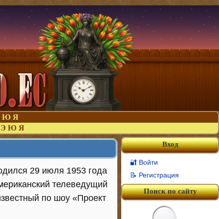
Ю
Я
Э
Ю
Я
Вход
🔐 Войти
родился 29 июля 1953 года
📝 Регистрация
американский телеведущий
Поиск по сайту
известный по шоу «Проект