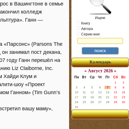
рос в Вашингтоне в семье
закончил колледж
Ищем:
ульптура». Ганн —
Книгу
Автора
Серию книг
а «Парсонс» (Parsons The
д он занимал пост декана,
007 году Ганн перешёл на
Календарь
ию Liz Claiborne, Inc.
« Август 2026 »
м Хайди Клум и
Пн
Вт
Ср
Чт
Пт
Сб
Вс
1
2
алити-шоу «Проект
3
4
5
6
7
8
9
мом Ганном» (Tim Gunn’s
10
11
12
13
14
15
16
17
18
19
20
21
22
23
24
25
26
27
28
29
30
31
встретил вашу маму»,