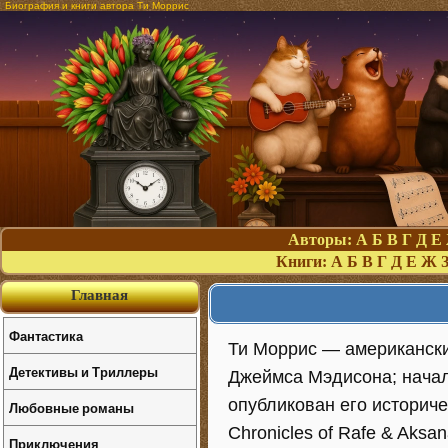
Биография и книги автора Ти Моррис
Авторы:
А
Б
В
Г
Д
Е
Книги:
А
Б
В
Г
Д
Е
Ж
Главная
Фантастика
Ти Моррис — американски
Детективы и Триллеры
Джеймса Мэдисона; начал 
опубликован его историч
Любовные романы
Chronicles of Rafe & Aksan
Приключения