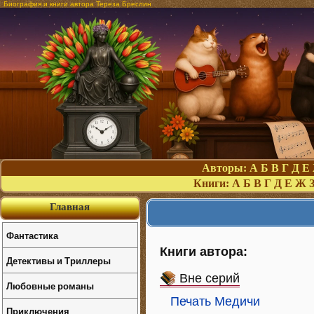
Биография и книги автора Тереза Бреслин
Авторы:
А
Б
В
Г
Д
Е
Книги:
А
Б
В
Г
Д
Е
Ж
Главная
Фантастика
Книги автора:
Детективы и Триллеры
Вне серий
Любовные романы
Печать Медичи
Приключения