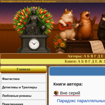
Биография и книги автора Татьяна Вильданова
Авторы:
А
Б
В
Г
Д
Е
Книги:
А
Б
В
Г
Д
Е
Ж
Главная
Фантастика
Книги автора:
Детективы и Триллеры
Вне серий
Любовные романы
Парадокс параллельных
Приключения