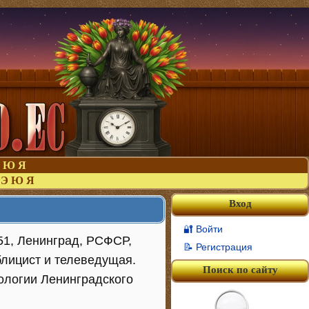
Ю
Я
Э
Ю
Я
Вход
🔐 Войти
51, Ленинград, РСФСР,
📝 Регистрация
лицист и телеведущая.
Поиск по сайту
ологии Ленинградского