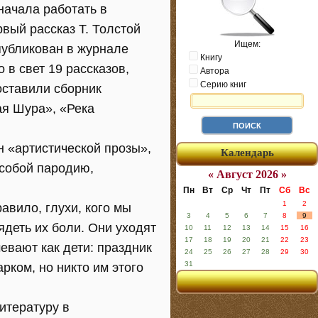
начала работать в
вый рассказ Т. Толстой
Ищем:
убликован в журнале
Книгу
 в свет 19 рассказов,
Автора
Серию книг
оставили сборник
ая Шура», «Река
н «артистической прозы»,
Календарь
 собой пародию,
« Август 2026 »
Пн
Вт
Ср
Чт
Пт
Сб
Вс
1
2
равило, глухи, кого мы
3
4
5
6
7
8
9
ядеть их боли. Они уходят
10
11
12
13
14
15
16
17
18
19
20
21
22
23
мевают как дети: праздник
24
25
26
27
28
29
30
31
рком, но никто им этого
итературу в