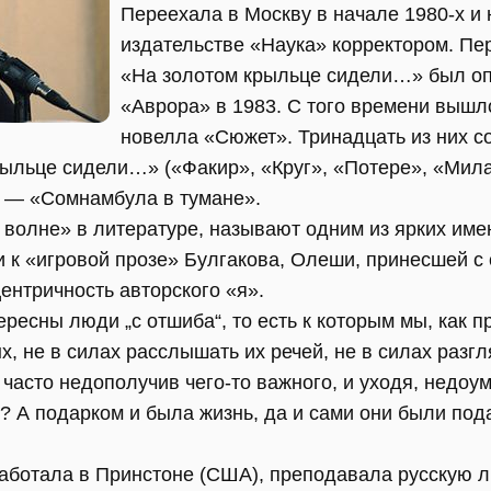
Переехала в Москву в начале 1980-х и 
издательстве «Наука» корректором. Пер
«На золотом крыльце сидели…» был оп
«Аврора» в 1983. С того времени вышло
новелла «Сюжет». Тринадцать из них с
рыльце сидели…» («Факир», «Круг», «Потере», «Мил
8 — «Сомнамбула в тумане».
 волне» в литературе, называют одним из ярких име
 к «игровой прозе» Булгакова, Олеши, принесшей с
центричность авторского «я».
ресны люди „с отшиба“, то есть к которым мы, как п
, не в силах расслышать их речей, не в силах разгл
, часто недополучив чего-то важного, и уходя, недоу
и? А подарком и была жизнь, да и сами они были пода
работала в Принстоне (США), преподавала русскую л