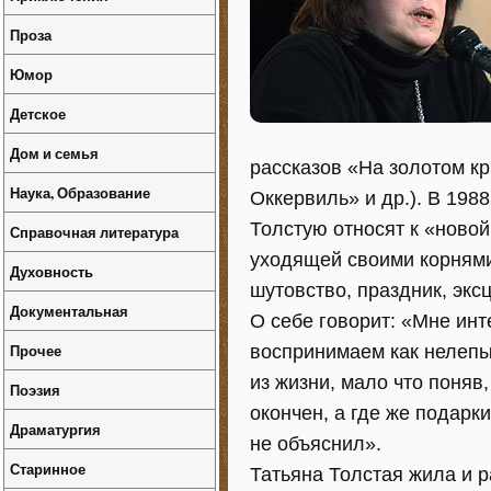
Проза
Юмор
Детское
Дом и семья
рассказов «На золотом к
Наука, Образование
Оккервиль» и др.). В 198
Толстую относят к «новой
Справочная литература
уходящей своими корнями
Духовность
шутовство, праздник, экс
Документальная
О себе говорит: «Мне инте
Прочее
воспринимаем как нелепых
из жизни, мало что поняв
Поэзия
окончен, а где же подарк
Драматургия
не объяснил».
Старинное
Татьяна Толстая жила и 