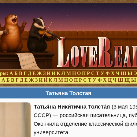
оры:
А
Б
В
Г
Д
Е
Ж
З
И
Й
К
Л
М
Н
О
П
Р
С
Т
У
Ф
Х
Ч
Ш
Ы
Э
:
А
Б
В
Г
Д
Е
Ж
З
И
Й
К
Л
М
Н
О
П
Р
С
Т
У
Ф
Х
Ц
Ч
Ш
Щ
Ы
Татьяна Толстая
Татья́на Ники́тична Толста́я
(3 мая 19
СССР) — российская писательница, пуб
Окончила отделение классической фил
университета.