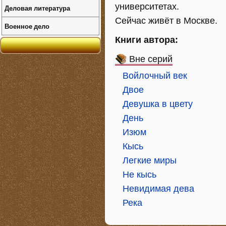
университетах.
Деловая литература
Сейчас живёт в Москве.
Военное дело
Книги автора:
Вне серий
Войлочный век
Двое
Девушка в цвету
День
Изюм
Кысь
Легкие миры
Не кысь
Невидимая дева
Река