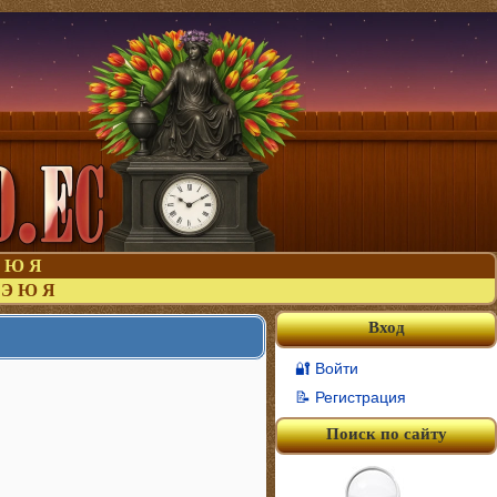
Ю
Я
Э
Ю
Я
Вход
🔐 Войти
📝 Регистрация
Поиск по сайту