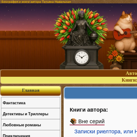
Биография и книги автора Татьяна Навальная
Авт
Книги
Главная
Фантастика
Книги автора:
Детективы и Триллеры
Вне серий
Любовные романы
Записки риелтора, или 
Приключения