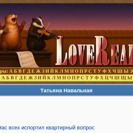
оры:
А
Б
В
Г
Д
Е
Ж
З
И
Й
К
Л
М
Н
О
П
Р
С
Т
У
Ф
Х
Ч
Ш
Ы
Э
:
А
Б
В
Г
Д
Е
Ж
З
И
Й
К
Л
М
Н
О
П
Р
С
Т
У
Ф
Х
Ц
Ч
Ш
Щ
Ы
Татьяна Навальная
Нас всех испортил квартирный вопрос