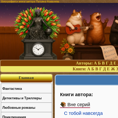
Биография и книги автора Татьяна Ковалева
Авторы:
А
Б
В
Г
Д
Е
Книги:
А
Б
В
Г
Д
Е
Ж
Главная
Фантастика
Книги автора:
Детективы и Триллеры
Вне серий
Любовные романы
С тобой навсегда
Приключения