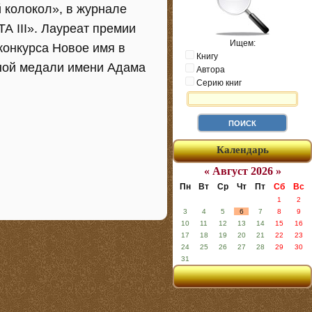
 колокол», в журнале
А III». Лауреат премии
Ищем:
конкурса Новое имя в
Книгу
ной медали имени Адама
Автора
Серию книг
Календарь
« Август 2026 »
Пн
Вт
Ср
Чт
Пт
Сб
Вс
1
2
3
4
5
6
7
8
9
10
11
12
13
14
15
16
17
18
19
20
21
22
23
24
25
26
27
28
29
30
31