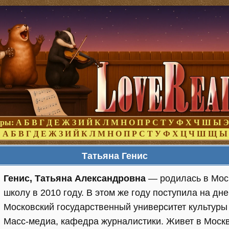
оры:
А
Б
В
Г
Д
Е
Ж
З
И
Й
К
Л
М
Н
О
П
Р
С
Т
У
Ф
Х
Ч
Ш
Ы
Э
:
А
Б
В
Г
Д
Е
Ж
З
И
Й
К
Л
М
Н
О
П
Р
С
Т
У
Ф
Х
Ц
Ч
Ш
Щ
Ы
Татьяна Генис
Генис, Татьяна Александровна
— родилась в Моск
школу в 2010 году. В этом же году поступила на дн
Московский государственный университет культуры 
Масс-медиа, кафедра журналистики. Живет в Москве