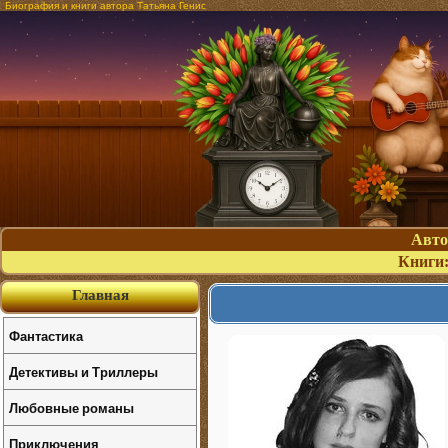
Биография и книги автора Татьяна Генис
Авт
Книги
Главная
Фантастика
Детективы и Триллеры
Любовные романы
Приключения