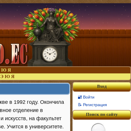
Ю
Я
Э
Ю
Я
Вход
🔐 Войти
ве в 1992 году. Окончила
📝 Регистрация
евное отделение в
Поиск по сайту
и искусств, на факультет
. Учится в университете.