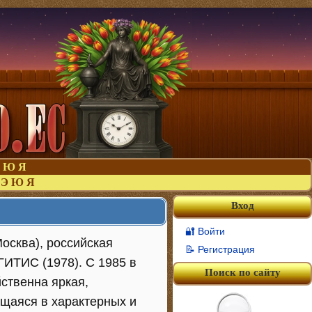
Ю
Я
Э
Ю
Я
Вход
🔐 Войти
осква), российская
📝 Регистрация
ГИТИС (1978). С 1985 в
Поиск по сайту
ственна яркая,
щаяся в характерных и