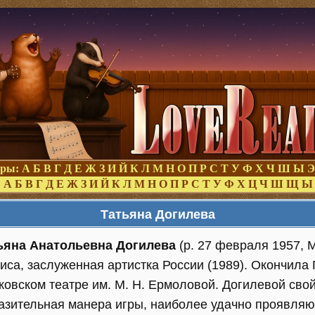
оры:
А
Б
В
Г
Д
Е
Ж
З
И
Й
К
Л
М
Н
О
П
Р
С
Т
У
Ф
Х
Ч
Ш
Ы
Э
:
А
Б
В
Г
Д
Е
Ж
З
И
Й
К
Л
М
Н
О
П
Р
С
Т
У
Ф
Х
Ц
Ч
Ш
Щ
Ы
Татьяна Догилева
ьяна Анатольевна Догилева
(р. 27 февраля 1957, М
иса, заслуженная артистка России (1989). Окончила 
ковском театре им. М. Н. Ермоловой. Догилевой свой
азительная манера игры, наиболее удачно проявляю