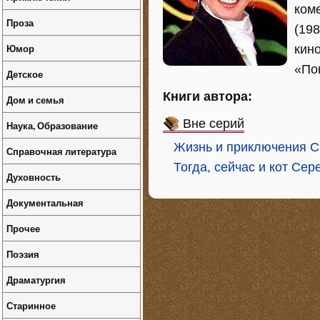
ком
Проза
(19
Юмор
кин
«Пок
Детское
Книги автора:
Дом и семья
Вне серий
Наука, Образование
Жизнь и приключения С
Справочная литература
Тогда, сейчас и кот Сер
Духовность
Документальная
Прочее
Поэзия
Драматургия
Старинное