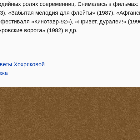
едийных ролях современниц. Снималась в фильмах: 
83), «Забытая мелодия для флейты» (1987), «Афганск
офестиваля «Кинотавр-92»), «Привет, дуралеи!» (199
ровские ворота» (1982) и др.
веты Хохряковой
ежа