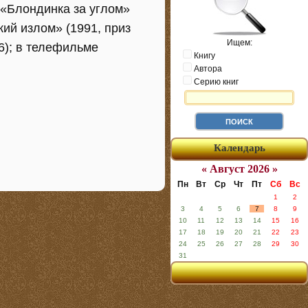
«Блондинка за углом»
ий излом» (1991, приз
Ищем:
6); в телефильме
Книгу
Автора
Серию книг
Календарь
« Август 2026 »
Пн
Вт
Ср
Чт
Пт
Сб
Вс
1
2
3
4
5
6
7
8
9
10
11
12
13
14
15
16
17
18
19
20
21
22
23
24
25
26
27
28
29
30
31