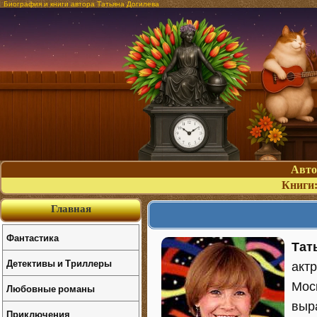
Биография и книги автора Татьяна Догилева
Авт
Книги
Главная
Фантастика
Тат
Детективы и Триллеры
актр
Мос
Любовные романы
выр
Приключения