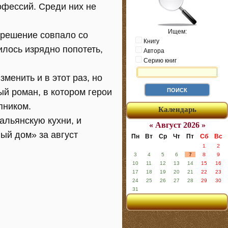
офессий. Среди них не
Ищем:
 решение совпало со
Книгу
лось изрядно попотеть,
Автора
Серию книг
енить и в этот раз, но
ый роман, в котором герои
пником.
Календарь
альянскую кухни, и
« Август 2026 »
ый дом» за август
Пн
Вт
Ср
Чт
Пт
Сб
Вс
1
2
3
4
5
6
7
8
9
10
11
12
13
14
15
16
17
18
19
20
21
22
23
24
25
26
27
28
29
30
31