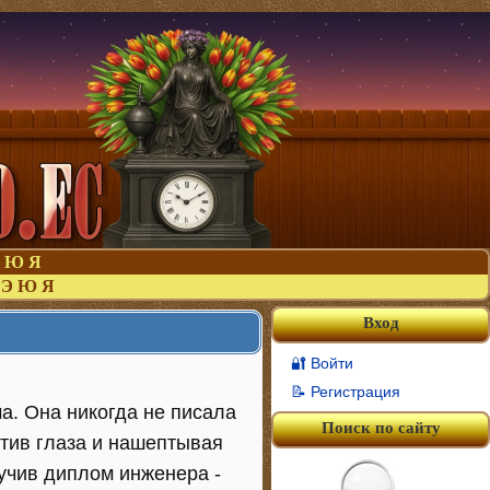
Ю
Я
Э
Ю
Я
Вход
🔐 Войти
📝 Регистрация
а. Она никогда не писала
Поиск по сайту
атив глаза и нашептывая
учив диплом инженера -