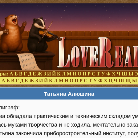
оры:
А
Б
В
Г
Д
Е
Ж
З
И
Й
К
Л
М
Н
О
П
Р
С
Т
У
Ф
Х
Ч
Ш
Ы
Э
:
А
Б
В
Г
Д
Е
Ж
З
И
Й
К
Л
М
Н
О
П
Р
С
Т
У
Ф
Х
Ц
Ч
Ш
Щ
Ы
Татьяна Алюшина
лиграф:
ва обладала практическим и техническим складом ум
ась муками творчества и не ходила, мечтательно зак
тьяна закончила приборостроительный институт, пол