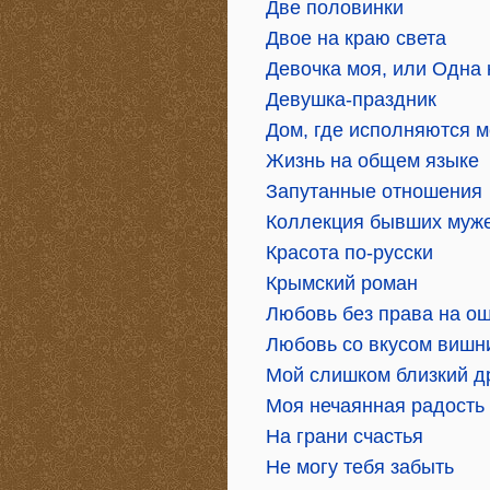
Две половинки
Двое на краю света
Девочка моя, или Одна 
Девушка-праздник
Дом, где исполняются 
Жизнь на общем языке
Запутанные отношения
Коллекция бывших муж
Красота по-русски
Крымский роман
Любовь без права на о
Любовь со вкусом вишн
Мой слишком близкий д
Моя нечаянная радость
На грани счастья
Не могу тебя забыть