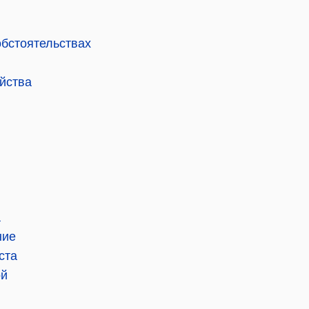
обстоятельствах
ойства
а
ние
ста
ой