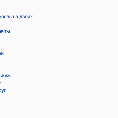
кровь на двоих
мечты
ей
шибку
и
руг