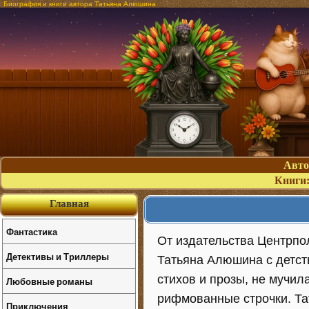
Биография и книги автора Татьяна Алюшина
Авт
Книги
Главная
Фантастика
От издательства Центрпо
Детективы и Триллеры
Татьяна Алюшина с детст
стихов и прозы, не мучил
Любовные романы
рифмованные строчки. Та
Приключения