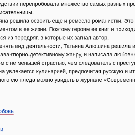
ледствии перепробовала множество самых разных пр
исательницы.
ьяна решила освоить еще и ремесло романистки. Это
нтом в ее жизни. Поэтому героям ее книг и приходи
я из передряг, в которые их загнал автор.
нять вид деятельности, Татьяна Алюшина решила изм
о авантюрно-детективному жанру, и написала любовн
ом с не меньшей страстью, чем следователь с престу
а увлекается кулинарией, предпочитая русскую и ит
ного ею пледа можно увидеть в журнале «Современн
юбовь
ли