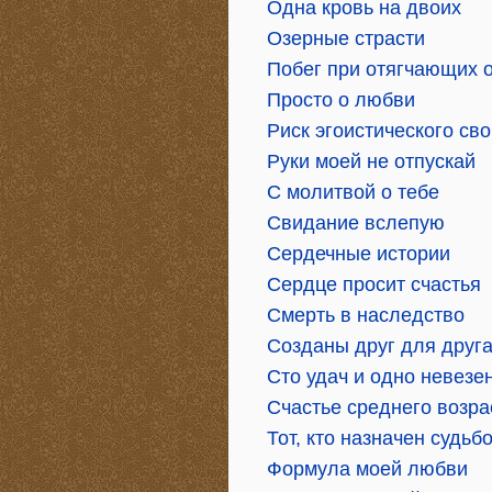
Одна кровь на двоих
Озерные страсти
Побег при отягчающих 
Просто о любви
Риск эгоистического св
Руки моей не отпускай
С молитвой о тебе
Свидание вслепую
Сердечные истории
Сердце просит счастья
Смерть в наследство
Созданы друг для друг
Сто удач и одно невезе
Счастье среднего возра
Тот, кто назначен судьб
Формула моей любви