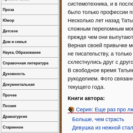
системотехника, и в пос
Проза
было только профессии п
Юмор
Несколько лет назад Тат
сложным переломным моме
Детское
прежде чем они выпутаютс
Дом и семья
Верная своей привычке ме
Наука, Образование
не писательству, а тольк
схлестнулись друг с друг
Справочная литература
В свободное время Татьян
Духовность
рукоделием. Фото связан
Документальная
текущего года.
Прочее
Книги автора:
Поэзия
Серия: Еще раз про л
Драматургия
Больше, чем страсть
Старинное
Девушка из нежной ста