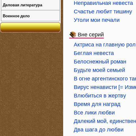
Неправильная невеста
Деловая литература
Счастье любит тишину
Военное дело
Утоли мои печали
Вне серий
Актриса на главную рол
Беглая невеста
Белоснежный роман
Будьте моей семьей
В огне аргентинского та
Вирус ненависти [= Изме
Влюбиться в жертву
Время для наград
Все лики любви
Далекий мой, единствен
Два шага до любви