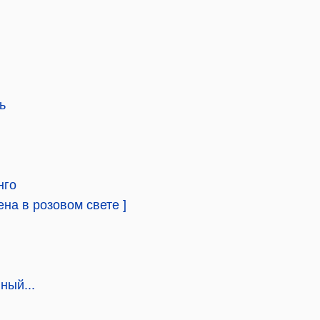
ь
нго
на в розовом свете ]
ный...