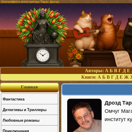
Биография и книги автора Тарас Дрозд
Авторы:
А
Б
В
Г
Д
Е
Книги:
А
Б
В
Г
Д
Е
Ж
Главная
Фантастика
Дрозд Тар
Детективы и Триллеры
Омчуг Маг
институт к
Любовные романы
Приключения