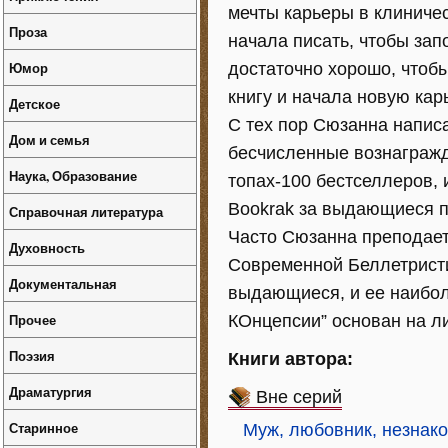
мечты карьеры в клиничес
Проза
начала писать, чтобы зап
Юмор
достаточно хорошо, чтоб
книгу и начала новую кар
Детское
С тех пор Сюзанна напис
Дом и семья
бесчисленные вознагражд
Наука, Образование
топах-100 бестселлеров, 
Bookrak за выдающиеся 
Справочная литература
Часто Сюзанна преподает
Духовность
Современной Беллетрист
Документальная
выдающиеся, и ее наибо
Прочее
КОнцепсии” основан на л
Поэзия
Книги автора:
Драматургия
Вне серий
Старинное
Муж, любовник, незнак