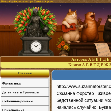
Биография и книги автора Сьюзен Форстер
Авторы:
А
Б
В
Г
Д
Е
Книги:
А
Б
В
Г
Д
Е
Ж
Главная
Фантастика
http://www.suzanneforster.
Детективы и Триллеры
Сюзанна Форстер - живое 
бедственной ситуации мо
Любовные романы
началась случайно. Букв
Приключения