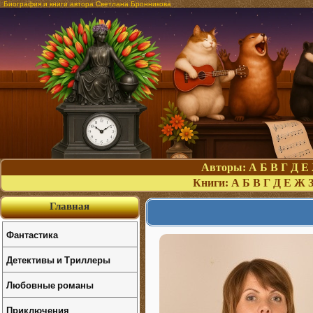
Биография и книги автора Светлана Бронникова
Авторы:
А
Б
В
Г
Д
Е
Книги:
А
Б
В
Г
Д
Е
Ж
Главная
Фантастика
Детективы и Триллеры
Любовные романы
Приключения