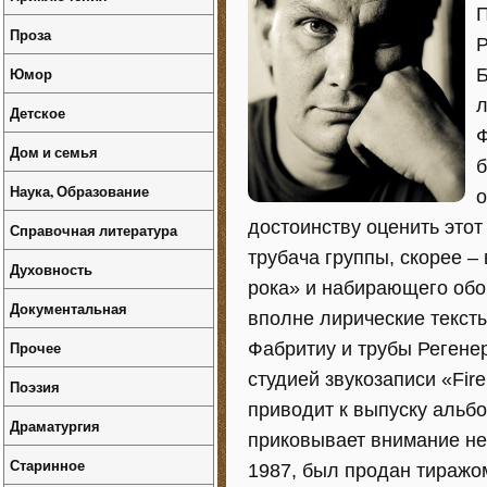
П
Проза
P
Юмор
Б
л
Детское
Ф
Дом и семья
б
Наука, Образование
o
достоинству оценить этот
Справочная литература
трубача группы, скорее –
Духовность
рока» и набирающего обо
Документальная
вполне лирические текст
Прочее
Фабритиу и трубы Регене
студией звукозаписи «Fi
Поэзия
приводит к выпуску альбо
Драматургия
приковывает внимание не
Старинное
1987, был продан тиражом