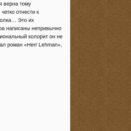
я верна тому
четко отнести к
фолка… Это их
ера написаны непривычно
циональный колорит он не
вал роман «Herr Lehman»,