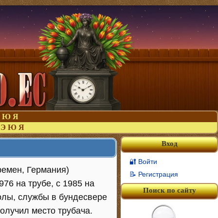
Ю
Я
Э
Ю
Я
Вход
🔐 Войти
Бремен, Германия)
📝 Регистрация
976 на трубе, с 1985 на
Поиск по сайту
колы, службы в бундесвере
олучил место трубача.