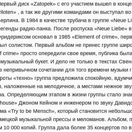
ервый диск «Zatopek» с его участием вышел в конце
iloten» , а так же другими командами он выступал в
ерлина. В 1984 в качестве трубача в группе «Neue L
егенды радио-панка. После роспуска «Neue Liebe» 
ридериксом основал в 1985 «Element of crime», перв
ыл солистом. Первый альбом не принес группе широ
f crime» просто опередили свое время, публика была
 музыкальный букет. И дело не только в текстах Свен
 в непривычном сочетании для того времени музыки 
роты «техно» группа предложила спокойную, вдумчи
ы, наложенные на мелодичное, а местами нежное зв
ра. Определяющим этапом в жизни группы стало зна
rehouse» Джоном Кейном и инженером по звуку Давид
ма «Try to be Mensch», который становится небольш
мецкой музыкальной прессы и меломанов. Альбом, 
 10 000 копий. Группа дала более 35 концертов по 