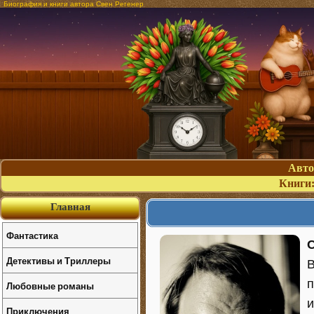
Биография и книги автора Свен Регенер
Авт
Книги
Главная
Фантастика
С
Детективы и Триллеры
В
п
Любовные романы
и
Приключения