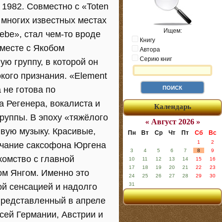
 1982. Совместно с «Toten
о многих известных местах
Ищем:
iebe», стал чем-то вроде
Книгу
вместе с Якобом
Автора
Серию книг
ую группу, в которой он
кого признания. «Element
 не готова по
а Регенера, вокалиста и
Календарь
группы. В эпоху «тяжёлого
« Август 2026 »
вую музыку. Красивые,
Пн
Вт
Ср
Чт
Пт
Сб
Вс
1
2
учание саксофона Юргена
3
4
5
6
7
8
9
комство с главной
10
11
12
13
14
15
16
17
18
19
20
21
22
23
ом Янгом. Именно это
24
25
26
27
28
29
30
31
ой сенсацией и надолго
представленный в апреле
всей Германии, Австрии и