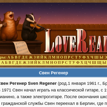
оры:
А
Б
В
Г
Д
Е
Ж
З
И
Й
К
Л
М
Н
О
П
Р
С
Т
У
Ф
Х
Ч
Ш
Ы
Э
:
А
Б
В
Г
Д
Е
Ж
З
И
Й
К
Л
М
Н
О
П
Р
С
Т
У
Ф
Х
Ц
Ч
Ш
Щ
Ы
Свен Регенер
вен Регенер Sven Regener
(род.1 января 1961 г., 
 1971 Свен начал играть на классической гитаре, с 1
ианино, а также электрогитаре. После окончания ш
 гражданской службы Свен переехал в Берлин, где п