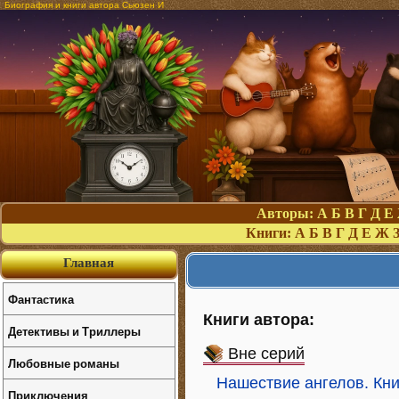
Биография и книги автора Сьюзен И
Авторы:
А
Б
В
Г
Д
Е
Книги:
А
Б
В
Г
Д
Е
Ж
Главная
Фантастика
Книги автора:
Детективы и Триллеры
Вне серий
Любовные романы
Нашествие ангелов. Кни
Приключения