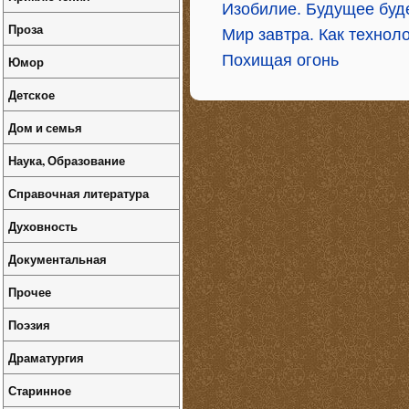
Изобилие. Будущее буде
Проза
Мир завтра. Как технол
Похищая огонь
Юмор
Детское
Дом и семья
Наука, Образование
Справочная литература
Духовность
Документальная
Прочее
Поэзия
Драматургия
Старинное