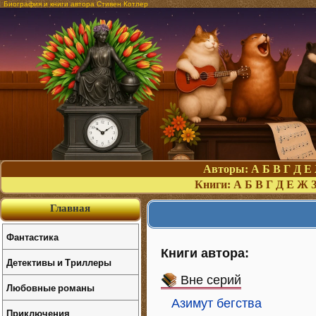
Биография и книги автора Стивен Котлер
Авторы:
А
Б
В
Г
Д
Е
Книги:
А
Б
В
Г
Д
Е
Ж
Главная
Фантастика
Книги автора:
Детективы и Триллеры
Вне серий
Любовные романы
Азимут бегства
Приключения