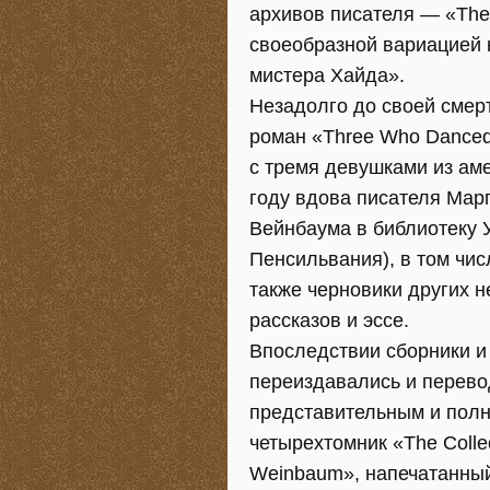
архивов писателя — «The
своеобразной вариацией 
мистера Хайда».
Незадолго до своей смер
роман «Three Who Danced
с тремя девушками из ам
году вдова писателя Мар
Вейнбаума в библиотеку 
Пенсильвания), в том чис
также черновики других 
рассказов и эссе.
Впоследствии сборники 
переиздавались и перево
представительным и полн
четырехтомник «The Collect
Weinbaum», напечатанный 