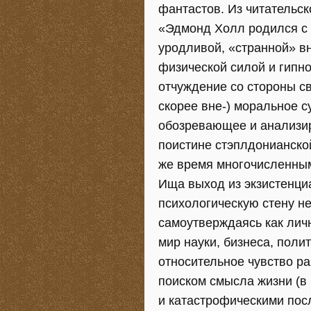
фантастов. Из читательск
«Эдмонд Холл родился с 
уродливой, «странной» в
физической силой и гипн
отчуждение со стороны св
скорее вне-) моральное с
обозревающее и анализи
поистине стэплдонианской
же время многочисленным
Ища выход из экзистенци
психологическую стену н
самоутверждаясь как лич
мир науки, бизнеса, поли
относительное чувство р
поиском смысла жизни (в
и катастрофическими пос