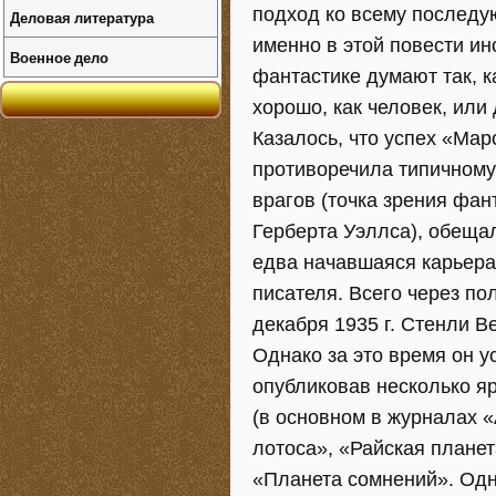
подход ко всему последу
Деловая литература
именно в этой повести ин
Военное дело
фантастике думают так, 
хорошо, как человек, или
Казалось, что успех «Ма
противоречила типичному 
врагов (точка зрения фан
Герберта Уэллса), обеща
едва начавшаяся карьера
писателя. Всего через пол
декабря 1935 г. Стенли Ве
Однако за это время он у
опубликовав несколько я
(в основном в журналах «
лотоса», «Райская планет
«Планета сомнений». Одн