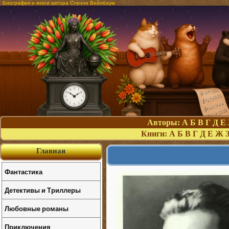
Биография и книги автора Стенли Вейнбаум
Авторы:
А
Б
В
Г
Д
Е
Книги:
А
Б
В
Г
Д
Е
Ж
Главная
Фантастика
Детективы и Триллеры
Любовные романы
Приключения