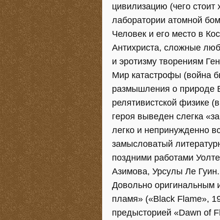
цивилизацию (чего стоит 
лаборатории атомной бом
Человек и его место в Ко
Антихриста, сложные люб
и эротизму творениям Ге
Мир катастрофы (война б
размышления о природе В
релятивистской физике (в
героя выведен слегка «з
легко и непринужденно в
замысловатый литератур
поздними работами Уолте
Азимова, Урсулы Ле Гуин..
Довольно оригинальным 
пламя» («Black Flame», 1
предысторией «Dawn of Fl