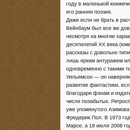
году в маленькой книжечк
его ранняя поэзия.
Даже если не брать в ра
Вейнбаум был все же дов
несмотря на многие хара
десятилетий XX века (юм
рассказы с довольно тип
лишь ярким антуражем или
одновременно с такими т
Уильямсон — он наверняк
развитие фантастики, ес
благодаря фэнам и издат
числе позабытых. Ретросп
уже упомянутого Азимова,
Фредерик Пол. В 1973 год
Марсе, а 18 июля 2008 го