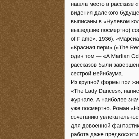
нашла место в рассказе 
видения далекого будуще
выписаны в «Нулевом коль
вышедшие посмертно) со
of Flame», 1936), «Марсиа
«Красная пери» («The Red
один том — «A Martian Od
рассказов были заверше
сестрой Вейнбаума.
Из крупной формы при ж
«The Lady Dances», напи
журнале. А наиболее зна
уже посмертно. Роман «Н
сочетанию увлекательнос
для довоенной фантастик
работа даже предвосхити