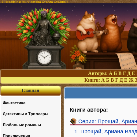
Биография и книги автора Стелла Странник
Авторы:
А
Б
В
Г
Д
Е
Книги:
А
Б
В
Г
Д
Е
Ж
Главная
Фантастика
Книги автора:
Детективы и Триллеры
Серия: Прощай, Ариан
Любовные романы
1. Прощай, Ариана Ваэ
Приключения