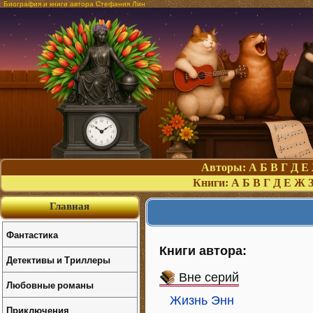
Биография и книги автора Стефания Лин
Авторы:
А
Б
В
Г
Д
Е
Книги:
А
Б
В
Г
Д
Е
Ж
Главная
Фантастика
Книги автора:
Детективы и Триллеры
Вне серий
Любовные романы
Жизнь Энн
Приключения