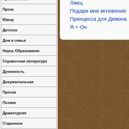
Лжец
Проза
Подари мне мгновение
Принцесса для Демона
Юмор
Я + Он
Детское
Дом и семья
Наука, Образование
Справочная литература
Духовность
Документальная
Прочее
Поэзия
Драматургия
Старинное