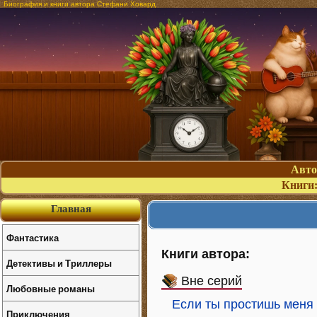
Биография и книги автора Стефани Ховард
Авт
Книги
Главная
Фантастика
Книги автора:
Детективы и Триллеры
Вне серий
Любовные романы
Если ты простишь меня
Приключения