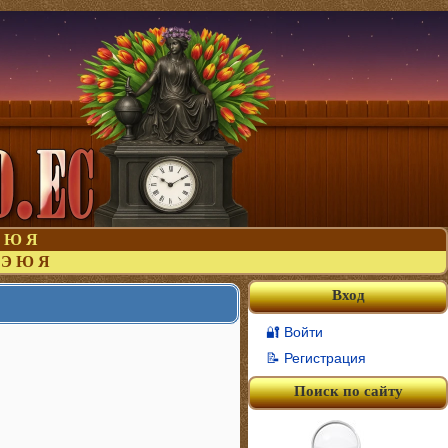
Ю
Я
Э
Ю
Я
Вход
🔐 Войти
📝 Регистрация
Поиск по сайту