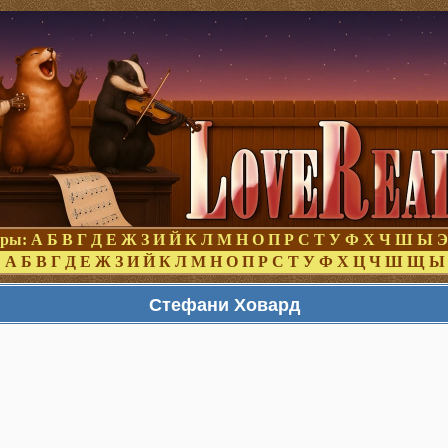
оры:
А
Б
В
Г
Д
Е
Ж
З
И
Й
К
Л
М
Н
О
П
Р
С
Т
У
Ф
Х
Ч
Ш
Ы
Э
:
А
Б
В
Г
Д
Е
Ж
З
И
Й
К
Л
М
Н
О
П
Р
С
Т
У
Ф
Х
Ц
Ч
Ш
Щ
Ы
Стефани Ховард