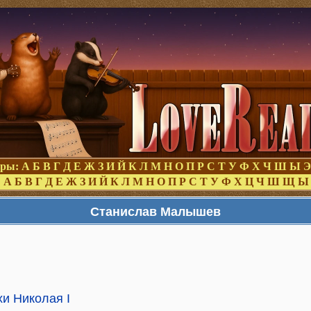
оры:
А
Б
В
Г
Д
Е
Ж
З
И
Й
К
Л
М
Н
О
П
Р
С
Т
У
Ф
Х
Ч
Ш
Ы
Э
:
А
Б
В
Г
Д
Е
Ж
З
И
Й
К
Л
М
Н
О
П
Р
С
Т
У
Ф
Х
Ц
Ч
Ш
Щ
Ы
Станислав Малышев
и Николая I