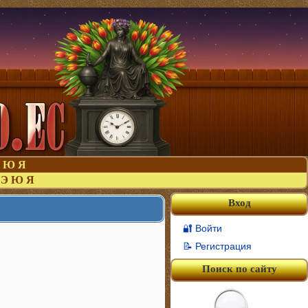
Ю
Я
Э
Ю
Я
Вход
🔐 Войти
📝 Регистрация
Поиск по сайту