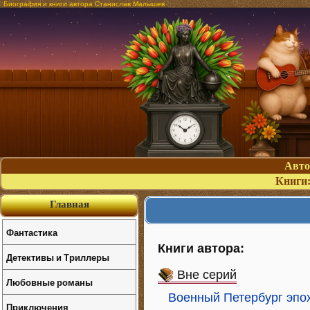
Биография и книги автора Станислав Малышев
Авт
Книги
Главная
Фантастика
Книги автора:
Детективы и Триллеры
Вне серий
Любовные романы
Военный Петербург эпох
Приключения