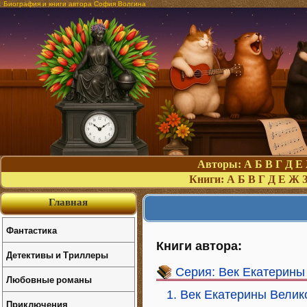
Биография и книги автора София Волгина
Авторы:
А
Б
В
Г
Д
Е
Книги:
А
Б
В
Г
Д
Е
Ж
Главная
Фантастика
Книги автора:
Детективы и Триллеры
Серия: Век Екатерины
Любовные романы
1. Век Екатерины Велик
Приключения