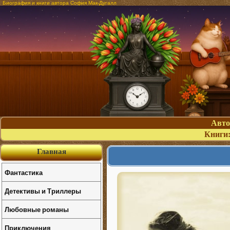
Биография и книги автора София Мак-Дугалл
Авт
Книги
Главная
Фантастика
Детективы и Триллеры
Любовные романы
Приключения