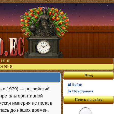
Ю
Я
Э
Ю
Я
Вход
🔐 Войти
 в 1979) — английский
📝 Регистрация
анре альтерантивной
Поиск по сайту
мская империя не пала в
илась до наших времен.