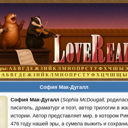
оры:
А
Б
В
Г
Д
Е
Ж
З
И
Й
К
Л
М
Н
О
П
Р
С
Т
У
Ф
Х
Ч
Ш
Ы
Э
:
А
Б
В
Г
Д
Е
Ж
З
И
Й
К
Л
М
Н
О
П
Р
С
Т
У
Ф
Х
Ц
Ч
Ш
Щ
Ы
София Мак-Дугалл
София Мак-Дугалл
(
Sophia McDougall,
родилась
писатель, драматург и поэт, автор трилогии в ж
истории. Автор представляет мир, в котором Ри
476 году нашей эры, а сумела выжить и сохран