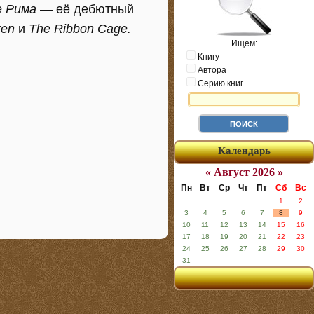
е Рима
— её дебютный
ren
и
The Ribbon Cage.
Ищем:
Книгу
Автора
Серию книг
Календарь
« Август 2026 »
Пн
Вт
Ср
Чт
Пт
Сб
Вс
1
2
3
4
5
6
7
8
9
10
11
12
13
14
15
16
17
18
19
20
21
22
23
24
25
26
27
28
29
30
31