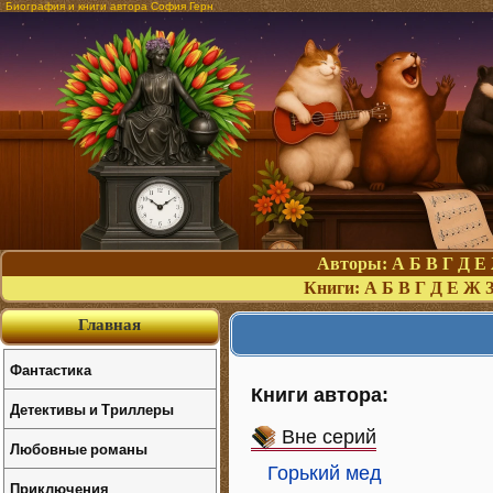
Биография и книги автора София Герн
Авторы:
А
Б
В
Г
Д
Е
Книги:
А
Б
В
Г
Д
Е
Ж
Главная
Фантастика
Книги автора:
Детективы и Триллеры
Вне серий
Любовные романы
Горький мед
Приключения