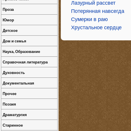
Лазурный рассвет
Проза
Потерянная навсегда
Сумерки в раю
Юмор
Хрустальное сердце
Детское
Дом и семья
Наука, Образование
Справочная литература
Духовность
Документальная
Прочее
Поэзия
Драматургия
Старинное