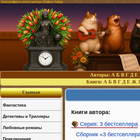
Биография и книги автора София Чайка
Авторы:
А
Б
В
Г
Д
Е
Книги:
А
Б
В
Г
Д
Е
Ж
Главная
Фантастика
Книги автора:
Детективы и Триллеры
Серия: 3 бестселлера
Любовные романы
Сборник «3 бестселлера
Приключения