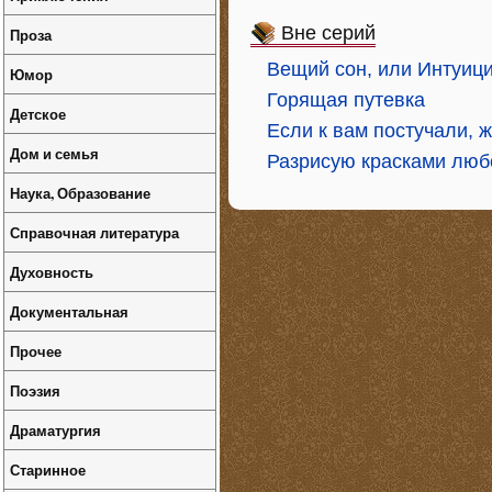
Вне серий
Проза
Вещий сон, или Интуиц
Юмор
Горящая путевка
Детское
Если к вам постучали, 
Дом и семья
Разрисую красками люб
Наука, Образование
Справочная литература
Духовность
Документальная
Прочее
Поэзия
Драматургия
Старинное