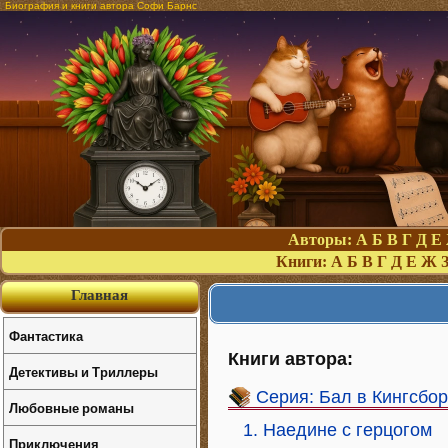
Биография и книги автора Софи Барнс
Авторы:
А
Б
В
Г
Д
Е
Книги:
А
Б
В
Г
Д
Е
Ж
Главная
Фантастика
Книги автора:
Детективы и Триллеры
Серия: Бал в Кингсбо
Любовные романы
1. Наедине с герцогом
Приключения