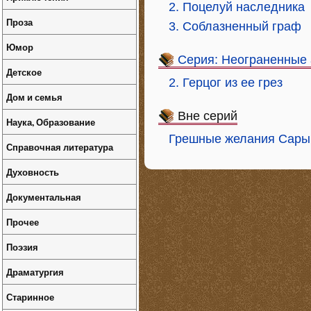
2. Поцелуй наследника
Проза
3. Соблазненный граф
Юмор
Серия: Неограненные
Детское
2. Герцог из ее грез
Дом и семья
Вне серий
Наука, Образование
Грешные желания Сары
Справочная литература
Духовность
Документальная
Прочее
Поэзия
Драматургия
Старинное