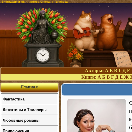
Биография и книги автора Снежана Тихонова
Авторы:
А
Б
В
Г
Д
Е
Книги:
А
Б
В
Г
Д
Е
Ж
Главная
Фантастика
С
Детективы и Триллеры
п
к
Любовные романы
б
Приключения