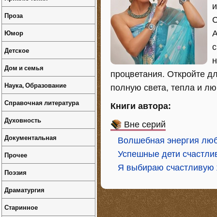
и
Проза
С
Юмор
А
с
Детское
н
Дом и семья
процветания. Откройте дл
Наука, Образование
полную света, тепла и лю
Справочная литература
Книги автора:
Духовность
Вне серий
Документальная
Волшебная энергия люб
Успешные дети счастли
Прочее
Я выбираю счастливую 
Поэзия
Драматургия
Старинное