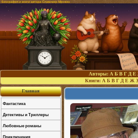
Биография и книги автора Славомир Мрожек
Авторы:
А
Б
В
Г
Д
Е
Книги:
А
Б
В
Г
Д
Е
Ж
Главная
Фантастика
Детективы и Триллеры
Любовные романы
Приключения