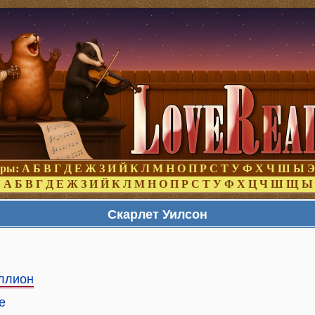
оры:
А
Б
В
Г
Д
Е
Ж
З
И
Й
К
Л
М
Н
О
П
Р
С
Т
У
Ф
Х
Ч
Ш
Ы
Э
:
А
Б
В
Г
Д
Е
Ж
З
И
Й
К
Л
М
Н
О
П
Р
С
Т
У
Ф
Х
Ц
Ч
Ш
Щ
Ы
Скарлет Уилсон
ллион
е