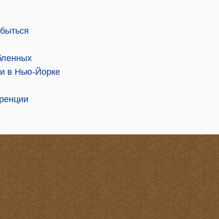
сбыться
бленных
и в Нью-Йорке
ренции