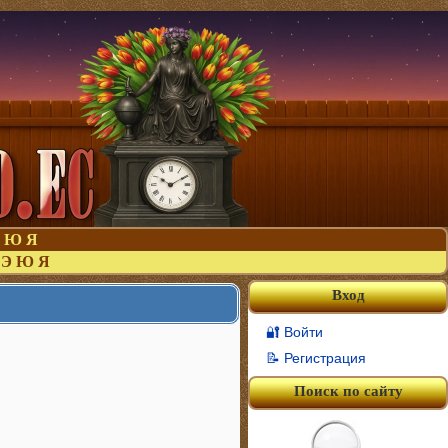
Ю
Я
Э
Ю
Я
Вход
🔐 Войти
📝 Регистрация
Поиск по сайту