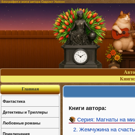
Биография и книги автора Скарлет Уилсон
Авт
Книги
Главная
Фантастика
Книги автора:
Детективы и Триллеры
Серия: Магнаты на ми
Любовные романы
2. Жемчужина на счасть
Приключения