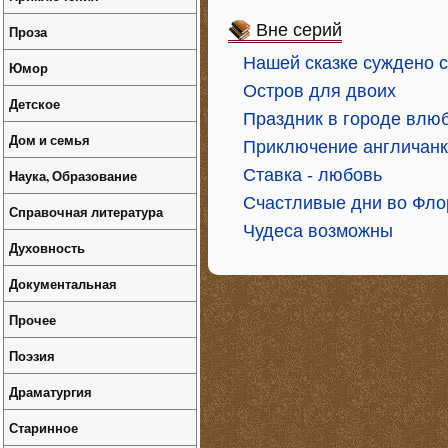
Вне серий
Проза
Нашей сказке суждено 
Юмор
Остров для двоих
Детское
Праздник в городе влю
Дом и семья
Приключение англичанк
Ставка - любовь
Наука, Образование
Счастливые дни во Фло
Справочная литература
Чудеса возможны
Духовность
Документальная
Прочее
Поэзия
Драматургия
Старинное