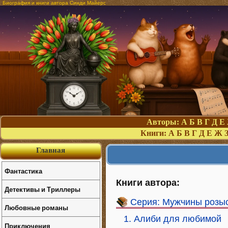
Биография и книги автора Синди Майерс
Авторы:
А
Б
В
Г
Д
Е
Книги:
А
Б
В
Г
Д
Е
Ж
Главная
Фантастика
Книги автора:
Детективы и Триллеры
Серия: Мужчины розы
Любовные романы
1. Алиби для любимой
Приключения