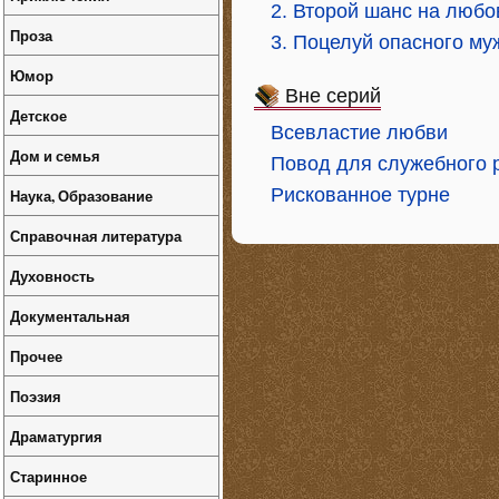
2. Второй шанс на любо
Проза
3. Поцелуй опасного м
Юмор
Вне серий
Детское
Всевластие любви
Дом и семья
Повод для служебного 
Рискованное турне
Наука, Образование
Справочная литература
Духовность
Документальная
Прочее
Поэзия
Драматургия
Старинное